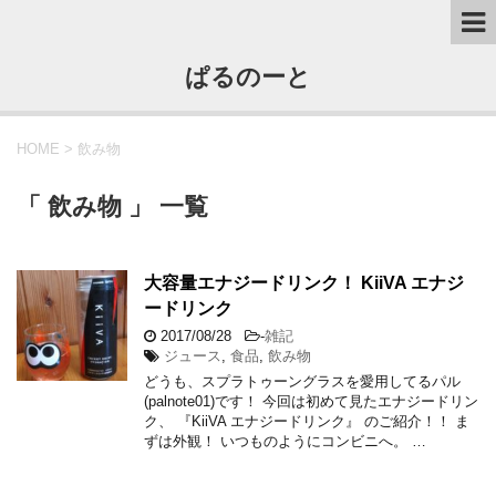
ぱるのーと
HOME
>
飲み物
「 飲み物 」 一覧
大容量エナジードリンク！ KiiVA エナジ
ードリンク
2017/08/28
-
雑記
ジュース
,
食品
,
飲み物
どうも、スプラトゥーングラスを愛用してるパル
(palnote01)です！ 今回は初めて見たエナジードリン
ク、 『KiiVA エナジードリンク』 のご紹介！！ ま
ずは外観！ いつものようにコンビニへ。 …