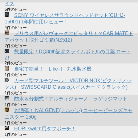
イス
6件のビュー
SONY ワイヤレスサラウンドヘッドセット(CUHJ-
15001) 1年間使用レビュー！
4件のビュー
プリウス用がレヴォーグにピッタリ！？CAR MATEド
アポケット取付ゴミ箱(NZ512)
2件のビュー
数量限定！DQ30th記念スライムボトルの目薬 ロート
Z!
2件のビュー
自宅で簡単！ Like-it 丸氷製氷機
1件のビュー
カード型マルチツール！ VICTORINOX(ビクトリノッ
クス) SWISSCARD Classic(スイスカード クラシック)
1件のビュー
防水＆分割式！アルティジャーノ ラゲッジマット
1件のビュー
お洒落！ NALGENE(ナルゲン) コーヒービーンズキャ
ニスター 150g
1件のビュー
HORI switch用タフポーチ！
1件のビュー