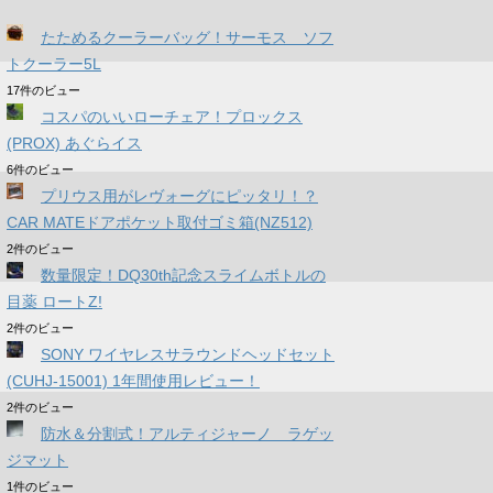
たためるクーラーバッグ！サーモス ソフ
トクーラー5L
17件のビュー
コスパのいいローチェア！プロックス
(PROX) あぐらイス
6件のビュー
プリウス用がレヴォーグにピッタリ！？
CAR MATEドアポケット取付ゴミ箱(NZ512)
2件のビュー
数量限定！DQ30th記念スライムボトルの
目薬 ロートZ!
2件のビュー
SONY ワイヤレスサラウンドヘッドセット
(CUHJ-15001) 1年間使用レビュー！
2件のビュー
防水＆分割式！アルティジャーノ ラゲッ
ジマット
1件のビュー