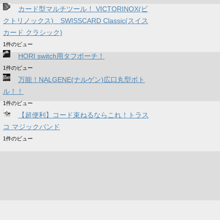
カード型マルチツール！ VICTORINOX(ビ
クトリノックス) SWISSCARD Classic(スイス
カード クラシック)
1件のビュー
HORI switch用タフポーチ！
1件のビュー
万能！NALGENE(ナルゲン)広口丸型ボト
ル！！
1件のビュー
【超便利】コード束ねるならこれ！トラス
コ マジックバンド
1件のビュー