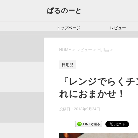
ぱるのーと
トップページ
レビュー
HOME
>
レビュー
>
日用品
>
日用品
『レンジでらくチ
れにおまかせ！
投稿日：
2018年9月24日