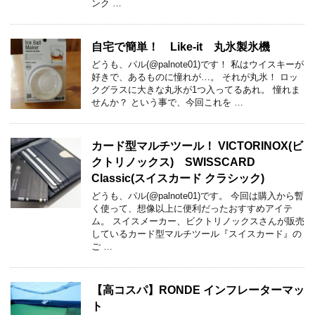
ンク …
自宅で簡単！ Like-it 丸氷製氷機
どうも、パル(@palnote01)です！ 私はウイスキーが
好きで、あるものに憧れが…。 それが丸氷！ ロッ
クグラスに大きな丸氷が1つ入ってるあれ。 憧れま
せんか？ という事で、今回これを …
カード型マルチツール！ VICTORINOX(ビ
クトリノックス) SWISSCARD
Classic(スイスカード クラシック)
どうも、パル(@palnote01)です。 今回は購入から暫
く使って、想像以上に便利だったおすすめアイテ
ム。 スイスメーカー、ビクトリノックスさんが販売
しているカード型マルチツール『スイスカード』の
ご …
【高コスパ】RONDE インフレーターマッ
ト